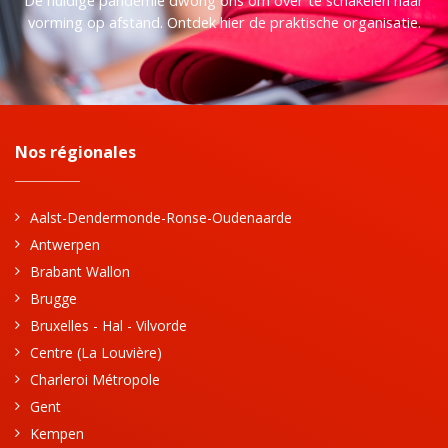
De huidige pandemie dwong ons om over te schakelen naar
vorming op afstand. Ontdek hier de praktische organisatie.
Nos régionales
Aalst-Dendermonde-Ronse-Oudenaarde
Antwerpen
Brabant Wallon
Brugge
Bruxelles - Hal - Vilvorde
Centre (La Louvière)
Charleroi Métropole
Gent
Kempen