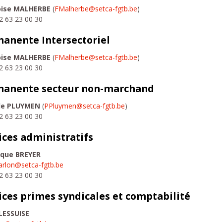
oise MALHERBE
(
FMalherbe@setca-fgtb.be
)
32 63 23 00 30
anente Intersectoriel
oise MALHERBE
(
FMalherbe@setca-fgtb.be
)
32 63 23 00 30
manente secteur non-marchand
le PLUYMEN
(
PPluymen@setca-fgtb.be
)
32 63 23 00 30
ices administratifs
ique BREYER
arlon@setca-fgtb.be
32 63 23 00 30
ices primes syndicales et comptabilité
LESSUISE