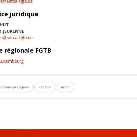
ise@setca-fgtb.be
ice juridique
 HUT
ca JEUKENNE
que@setca-fgtb.be
e régionale FGTB
Luxembourg
mations pratiques
Fédéral
Arlon