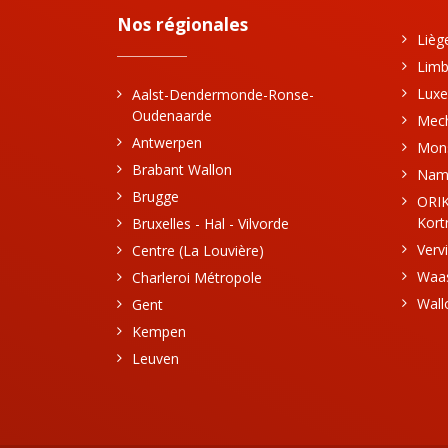
Nos régionales
Lièg
Limb
Luxe
Aalst-Dendermonde-Ronse-
Oudenaarde
Mec
Antwerpen
Mon
Brabant Wallon
Nam
Brugge
ORIK
Kortr
Bruxelles - Hal - Vilvorde
Verv
Centre (La Louvière)
Waa
Charleroi Métropole
Wall
Gent
Kempen
Leuven