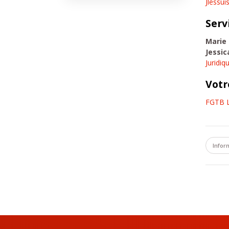
Jlessu
Serv
Marie
Jessi
Juridi
Votr
FGTB 
Infor