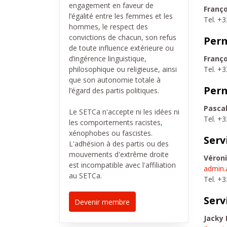
engagement en faveur de
Franç
l’égalité entre les femmes et les
Tel. +
hommes, le respect des
convictions de chacun, son refus
Perm
de toute influence extérieure ou
Franç
d’ingérence linguistique,
Tel. +
philosophique ou religieuse, ainsi
que son autonomie totale à
Per
l’égard des partis politiques.
Pasca
Le SETCa n'accepte ni les idées ni
Tel. +
les comportements racistes,
xénophobes ou fascistes.
Serv
L'adhésion à des partis ou des
mouvements d'extrême droite
Véron
est incompatible avec l'affiliation
admin.
au SETCa.
Tel. +
Serv
Devenir membre
Jacky 