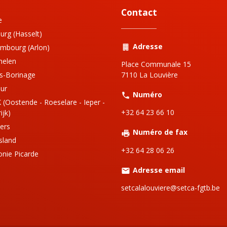
Contact
e
urg (Hasselt)
Adresse
mbourg (Arlon)
helen
Place Communale 15
s-Borinage
7110 La Louvière
ur
Numéro
 (Oostende - Roeselare - Ieper -
+32 64 23 66 10
ijk)
iers
Numéro de fax
sland
+32 64 28 06 26
onie Picarde
Adresse email
setcalalouviere@setca-fgtb.be