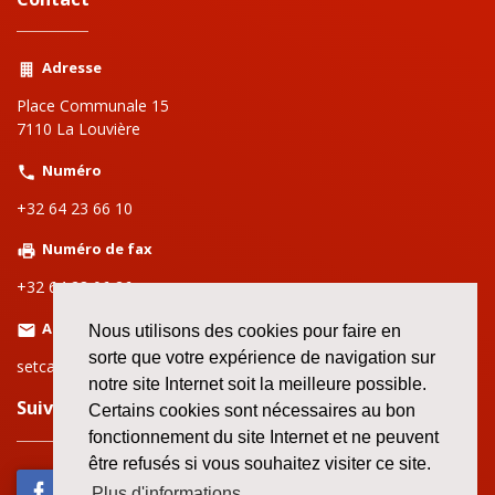
Adresse
Place Communale 15
7110 La Louvière
Numéro
+32 64 23 66 10
Numéro de fax
+32 64 28 06 26
Adresse email
Nous utilisons des cookies pour faire en
sorte que votre expérience de navigation sur
setcalalouviere@setca-fgtb.be
notre site Internet soit la meilleure possible.
Suivez nous sur le web!
Certains cookies sont nécessaires au bon
fonctionnement du site Internet et ne peuvent
être refusés si vous souhaitez visiter ce site.
Plus d'informations