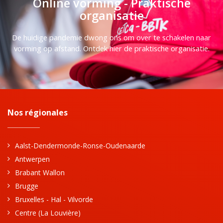
Online vorming - Praktische
organisatie
De huidige pandemie dwong ons om over te schakelen naar
vorming op afstand. Ontdek hier de praktische organisatie.
Nos régionales
Aalst-Dendermonde-Ronse-Oudenaarde
Antwerpen
Brabant Wallon
Brugge
Bruxelles - Hal - Vilvorde
Centre (La Louvière)